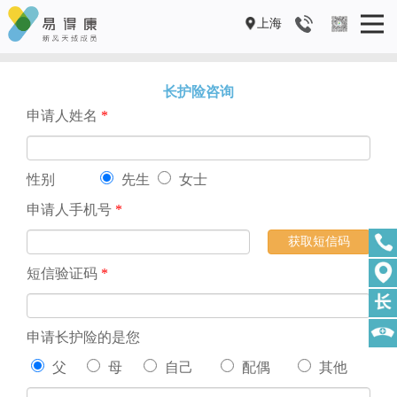
上海
长护险咨询
申请人姓名
*
性别
先生
女士
申请人手机号
*
获取短信码
短信验证码
*
申请长护险的是您
父
母
自己
配偶
其他